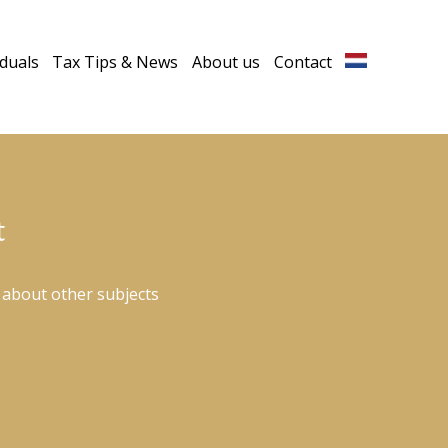
iduals
Tax Tips & News
About us
Contact
t
about other subjects