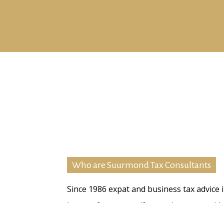
Who are Suurmond Tax Consultants
Since 1986 expat and business tax advice 
is one of our areas if expertise we provide
business clients.