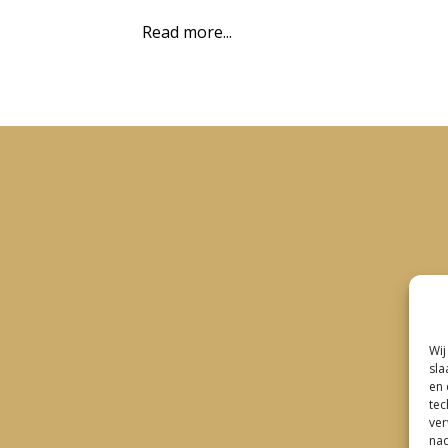
Read more...
Wij
sla
en 
tec
ver
nad