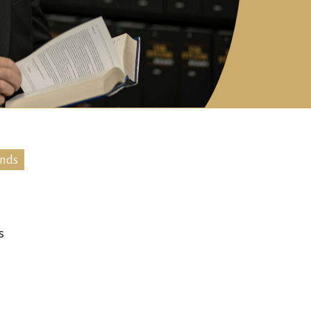
ands
s