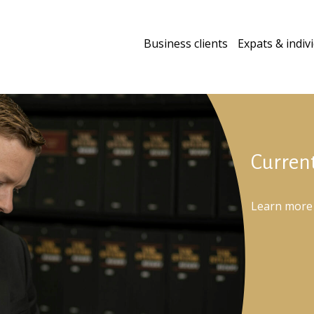
Business clients
Expats & indiv
Curren
Learn more 