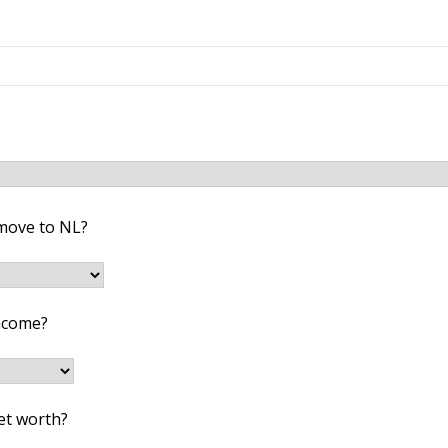
move to NL?
ncome?
et worth?