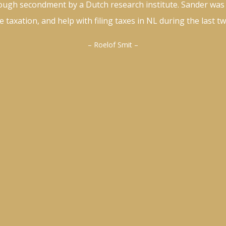
“They are very helpful and responsive in the times of need.
information.”
– Mishanthini Sivasamy –