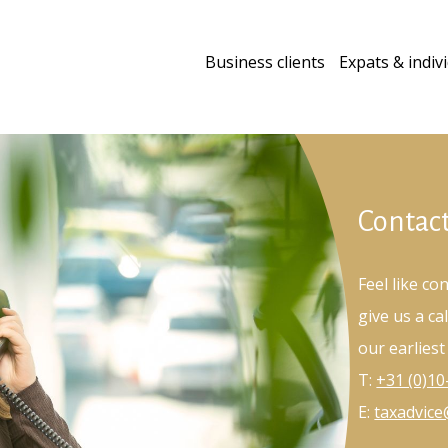
Business clients
Expats & indiv
Contac
Feel like co
give us a ca
our earlies
T:
+31 (0)1
E:
taxadvic