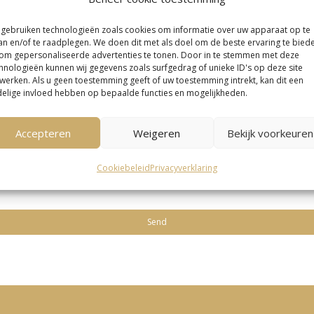
 gives us a clear understanding of your situation, allowing the ad
 gebruiken technologieën zoals cookies om informatie over uw apparaat op te
an en/of te raadplegen. We doen dit met als doel om de beste ervaring te bied
 more concretely!
om gepersonaliseerde advertenties te tonen. Door in te stemmen met deze
hnologieën kunnen wij gegevens zoals surfgedrag of unieke ID's op deze site
werken. Als u geen toestemming geeft of uw toestemming intrekt, kan dit een
elige invloed hebben op bepaalde functies en mogelijkheden.
Accepteren
Weigeren
Bekijk voorkeuren
Cookiebeleid
Privacyverklaring
to receive useful tax tips quarterly.