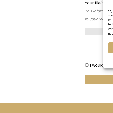
Your file(s)
+
-
This information
Wij
sla
to your request
en 
tec
ver
nad
I would like 