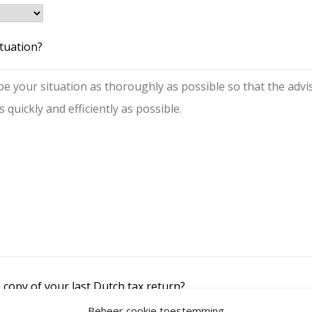
ituation?
 copy of your last Dutch tax return?
Beheer cookie toestemming