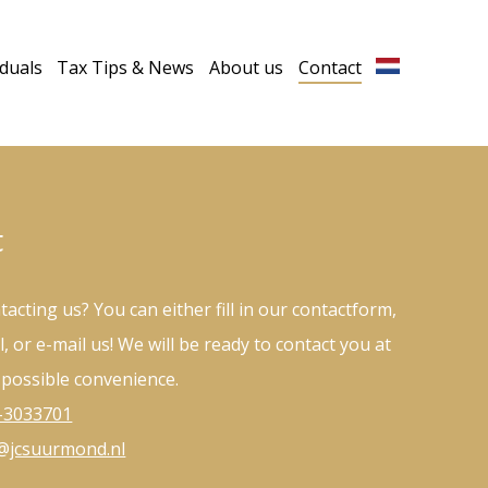
iduals
Tax Tips & News
About us
Contact
t
ntacting us? You can either fill in our contactform,
ll, or e-mail us! We will be ready to contact you at
t possible convenience.
0-3033701
e@jcsuurmond.nl